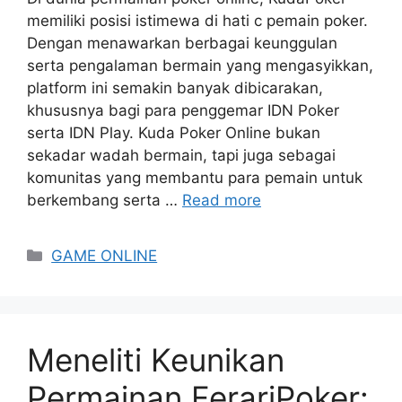
memiliki posisi istimewa di hati c pemain poker.
Dengan menawarkan berbagai keunggulan
serta pengalaman bermain yang mengasyikkan,
platform ini semakin banyak dibicarakan,
khususnya bagi para penggemar IDN Poker
serta IDN Play. Kuda Poker Online bukan
sekadar wadah bermain, tapi juga sebagai
komunitas yang membantu para pemain untuk
berkembang serta …
Read more
Categories
GAME ONLINE
Meneliti Keunikan
Permainan FerariPoker: