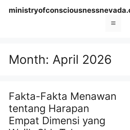
Skip
ministryofconsciousnessnevada.
to
content
Menu
Month:
April 2026
Fakta-Fakta Menawan
tentang Harapan
Empat Dimensi yang