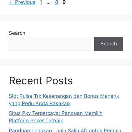
Page
Page
Page
←
Previous
1
…
8
9
Search
Search
Recent Posts
Slot Pulsa Tri: Kesenangan dan Bonus Menarik
yang Perlu Anda Rasakan
Situs Pkv Terpercaya: Panduan Memilih
Platform Poker Terbaik
Panduan Lengkap Login Salju 4D untuk Pemula