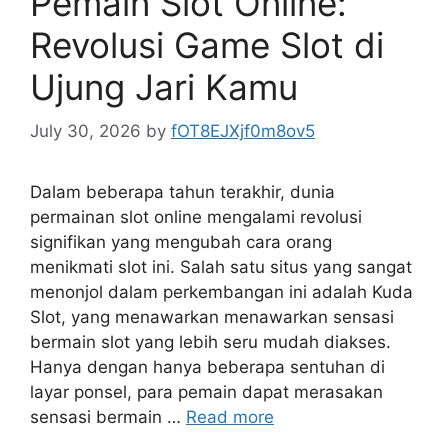
Pemain Slot Online:
Revolusi Game Slot di
Ujung Jari Kamu
July 30, 2026
by
fOT8EJXjf0m8ov5
Dalam beberapa tahun terakhir, dunia
permainan slot online mengalami revolusi
signifikan yang mengubah cara orang
menikmati slot ini. Salah satu situs yang sangat
menonjol dalam perkembangan ini adalah Kuda
Slot, yang menawarkan menawarkan sensasi
bermain slot yang lebih seru mudah diakses.
Hanya dengan hanya beberapa sentuhan di
layar ponsel, para pemain dapat merasakan
sensasi bermain …
Read more