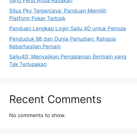
yang Perlu Anda Rasakan
Situs Pkv Terpercaya: Panduan Memilih
Platform Poker Terbaik
Panduan Lengkap Login Salju 4D untuk Pemula
Penduduk 88 dan Dunia Perjudian: Rahasia
Keberhasilan Pemain
Salju4D: Menyajikan Pengalaman Bermain yang
Tak Terlupakan
Recent Comments
No comments to show.