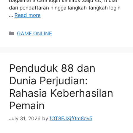
bagaimana cara login ke situs Salju 4D, mulai
dari pendaftaran hingga langkah-langkah login
…
Read more
Categories
GAME ONLINE
Penduduk 88 dan
Dunia Perjudian:
Rahasia Keberhasilan
Pemain
July 31, 2026
by
fOT8EJXjf0m8ov5