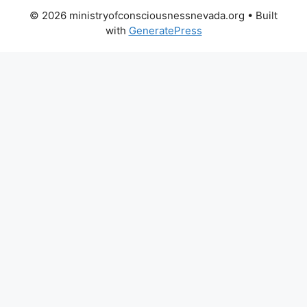
© 2026 ministryofconsciousnessnevada.org
• Built
with
GeneratePress