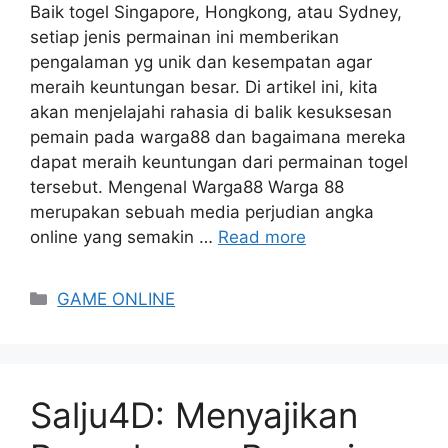
Baik togel Singapore, Hongkong, atau Sydney,
setiap jenis permainan ini memberikan
pengalaman yg unik dan kesempatan agar
meraih keuntungan besar. Di artikel ini, kita
akan menjelajahi rahasia di balik kesuksesan
pemain pada warga88 dan bagaimana mereka
dapat meraih keuntungan dari permainan togel
tersebut. Mengenal Warga88 Warga 88
merupakan sebuah media perjudian angka
online yang semakin …
Read more
Categories
GAME ONLINE
Salju4D: Menyajikan