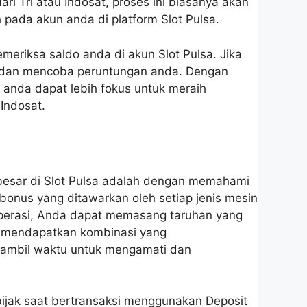
 Tri atau Indosat, proses ini biasanya akan
pada akun anda di platform Slot Pulsa.
meriksa saldo anda di akun Slot Pulsa. Jika
n dan mencoba peruntungan anda. Dengan
anda dapat lebih fokus untuk meraih
Indosat.
besar di Slot Pulsa adalah dengan memahami
r bonus yang ditawarkan oleh setiap jenis mesin
perasi, Anda dapat memasang taruhan yang
k mendapatkan kombinasi yang
 ambil waktu untuk mengamati dan
bijak saat bertransaksi menggunakan Deposit