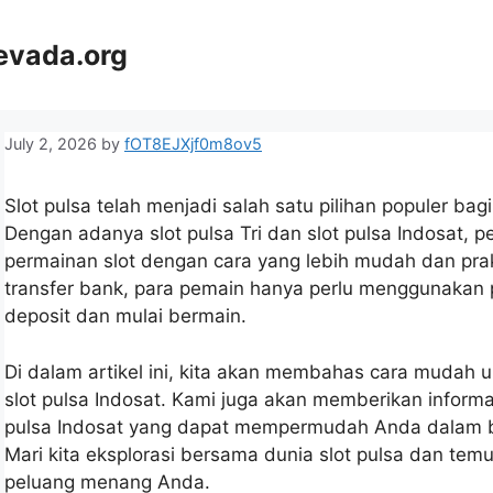
evada.org
July 2, 2026
by
fOT8EJXjf0m8ov5
Slot pulsa telah menjadi salah satu pilihan populer ba
Dengan adanya slot pulsa Tri dan slot pulsa Indosat, p
permainan slot dengan cara yang lebih mudah dan prak
transfer bank, para pemain hanya perlu menggunakan 
deposit dan mulai bermain.
Di dalam artikel ini, kita akan membahas cara mudah u
slot pulsa Indosat. Kami juga akan memberikan informas
pulsa Indosat yang dapat mempermudah Anda dalam ber
Mari kita eksplorasi bersama dunia slot pulsa dan tem
peluang menang Anda.