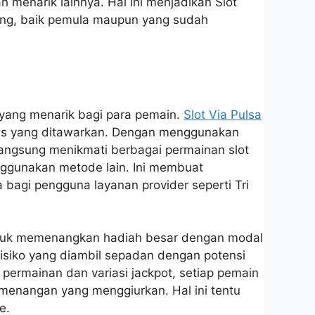
menarik lainnya. Hal ini menjadikan Slot
rang, baik pemula maupun yang sudah
yang menarik bagi para pemain.
Slot Via Pulsa
es yang ditawarkan. Dengan menggunakan
 langsung menikmati berbagai permainan slot
nggunakan metode lain. Ini membuat
a bagi pengguna layanan provider seperti Tri
untuk memenangkan hadiah besar dengan modal
risiko yang diambil sepadan dengan potensi
permainan dan variasi jackpot, setiap pemain
enangan yang menggiurkan. Hal ini tentu
e.