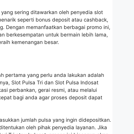
yang sering ditawarkan oleh penyedia slot
narik seperti bonus deposit atau cashback,
g. Dengan memanfaatkan berbagai promo ini,
an berkesempatan untuk bermain lebih lama,
raih kemenangan besar.
ah pertama yang perlu anda lakukan adalah
, Slot Pulsa Tri dan Slot Pulsa Indosat
asi perbankan, gerai resmi, atau melalui
cepat bagi anda agar proses deposit dapat
ukkan jumlah pulsa yang ingin didepositkan.
itentukan oleh pihak penyedia layanan. Jika