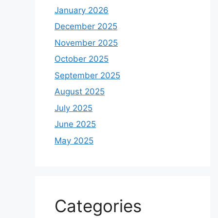
January 2026
December 2025
November 2025
October 2025
September 2025
August 2025
July 2025
June 2025
May 2025
Categories