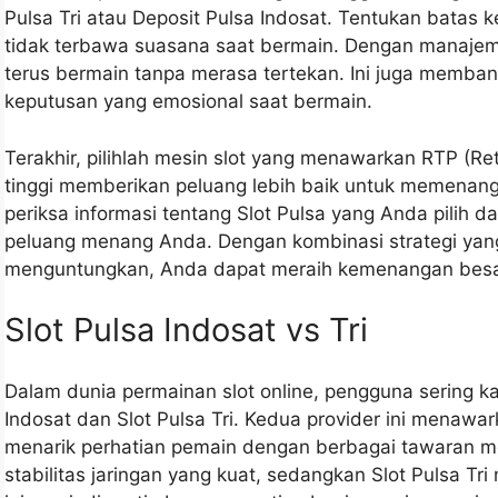
Pulsa Tri atau Deposit Pulsa Indosat. Tentukan batas
tidak terbawa suasana saat bermain. Dengan manaje
terus bermain tanpa merasa tertekan. Ini juga memba
keputusan yang emosional saat bermain.
Terakhir, pilihlah mesin slot yang menawarkan RTP (Re
tinggi memberikan peluang lebih baik untuk memenang
periksa informasi tentang Slot Pulsa yang Anda pilih d
peluang menang Anda. Dengan kombinasi strategi yan
menguntungkan, Anda dapat meraih kemenangan besar 
Slot Pulsa Indosat vs Tri
Dalam dunia permainan slot online, pengguna sering ka
Indosat dan Slot Pulsa Tri. Kedua provider ini mena
menarik perhatian pemain dengan berbagai tawaran men
stabilitas jaringan yang kuat, sedangkan Slot Pulsa Tr