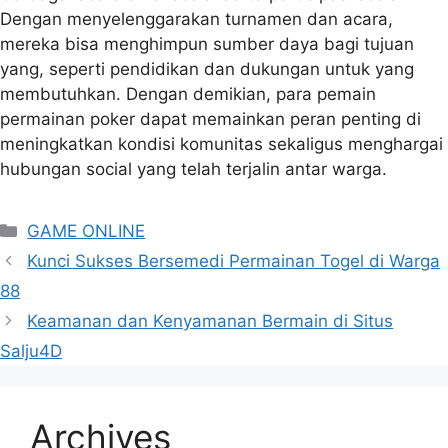
Dengan menyelenggarakan turnamen dan acara,
mereka bisa menghimpun sumber daya bagi tujuan
yang, seperti pendidikan dan dukungan untuk yang
membutuhkan. Dengan demikian, para pemain
permainan poker dapat memainkan peran penting di
meningkatkan kondisi komunitas sekaligus menghargai
hubungan social yang telah terjalin antar warga.
Categories
GAME ONLINE
Kunci Sukses Bersemedi Permainan Togel di Warga
88
Keamanan dan Kenyamanan Bermain di Situs
Salju4D
Archives