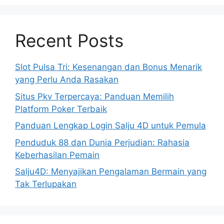
Recent Posts
Slot Pulsa Tri: Kesenangan dan Bonus Menarik
yang Perlu Anda Rasakan
Situs Pkv Terpercaya: Panduan Memilih
Platform Poker Terbaik
Panduan Lengkap Login Salju 4D untuk Pemula
Penduduk 88 dan Dunia Perjudian: Rahasia
Keberhasilan Pemain
Salju4D: Menyajikan Pengalaman Bermain yang
Tak Terlupakan