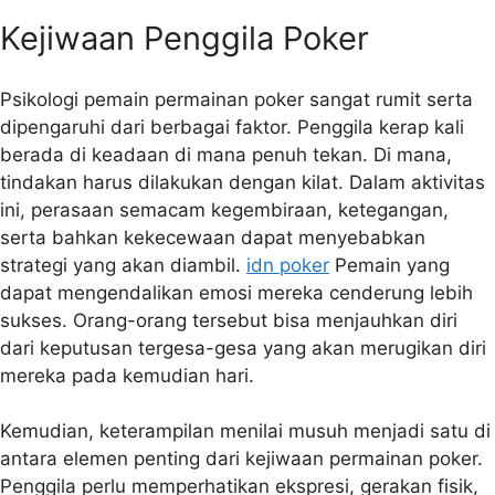
Kejiwaan Penggila Poker
Psikologi pemain permainan poker sangat rumit serta
dipengaruhi dari berbagai faktor. Penggila kerap kali
berada di keadaan di mana penuh tekan. Di mana,
tindakan harus dilakukan dengan kilat. Dalam aktivitas
ini, perasaan semacam kegembiraan, ketegangan,
serta bahkan kekecewaan dapat menyebabkan
strategi yang akan diambil.
idn poker
Pemain yang
dapat mengendalikan emosi mereka cenderung lebih
sukses. Orang-orang tersebut bisa menjauhkan diri
dari keputusan tergesa-gesa yang akan merugikan diri
mereka pada kemudian hari.
Kemudian, keterampilan menilai musuh menjadi satu di
antara elemen penting dari kejiwaan permainan poker.
Penggila perlu memperhatikan ekspresi, gerakan fisik,