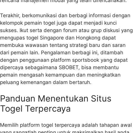
rencana manajemen modal yang telah direncanakan.
Terakhir, berkomunikasi dan berbagi informasi dengan
kelompok pemain togel juga dapat menjadi kunci
sukses. Ikut serta dengan forum atau grup diskusi yang
mengupas togel Singapore dan Hongkong dapat
membuka wawasan tentang strategi baru dan saran
dari pemain lain. Pengalaman berbagi ini, ditambah
dengan penggunaan platform sportsbook yang dapat
dipercaya sebagaimana SBOBET, bisa membantu
pemain mengasah kemampuan dan meningkatkan
peluang kemenangan dalam bertaruh.
Panduan Menentukan Situs
Togel Terpercaya
Memilih platform togel terpercaya adalah tahapan awal
yang sangatlah penting untuk maksimalkan hasil anda.