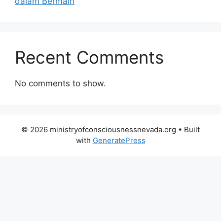
dalam Bermain
Recent Comments
No comments to show.
© 2026 ministryofconsciousnessnevada.org
• Built
with
GeneratePress