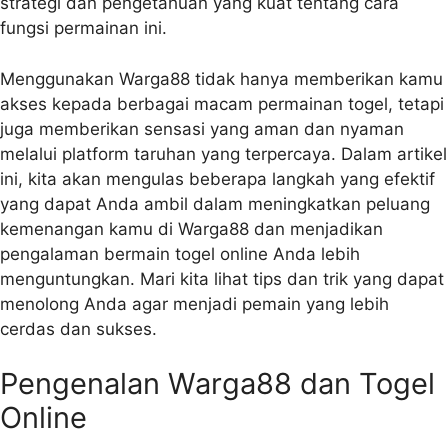
strategi dan pengetahuan yang kuat tentang cara
fungsi permainan ini.
Menggunakan Warga88 tidak hanya memberikan kamu
akses kepada berbagai macam permainan togel, tetapi
juga memberikan sensasi yang aman dan nyaman
melalui platform taruhan yang terpercaya. Dalam artikel
ini, kita akan mengulas beberapa langkah yang efektif
yang dapat Anda ambil dalam meningkatkan peluang
kemenangan kamu di Warga88 dan menjadikan
pengalaman bermain togel online Anda lebih
menguntungkan. Mari kita lihat tips dan trik yang dapat
menolong Anda agar menjadi pemain yang lebih
cerdas dan sukses.
Pengenalan Warga88 dan Togel
Online