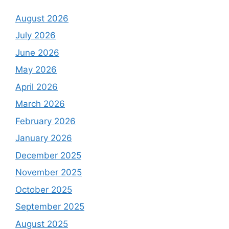
August 2026
July 2026
June 2026
May 2026
April 2026
March 2026
February 2026
January 2026
December 2025
November 2025
October 2025
September 2025
August 2025