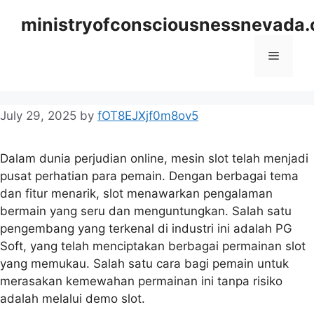
Skip
ministryofconsciousnessnevada.
to
content
Menu
July 29, 2025
by
fOT8EJXjf0m8ov5
Dalam dunia perjudian online, mesin slot telah menjadi
pusat perhatian para pemain. Dengan berbagai tema
dan fitur menarik, slot menawarkan pengalaman
bermain yang seru dan menguntungkan. Salah satu
pengembang yang terkenal di industri ini adalah PG
Soft, yang telah menciptakan berbagai permainan slot
yang memukau. Salah satu cara bagi pemain untuk
merasakan kemewahan permainan ini tanpa risiko
adalah melalui demo slot.