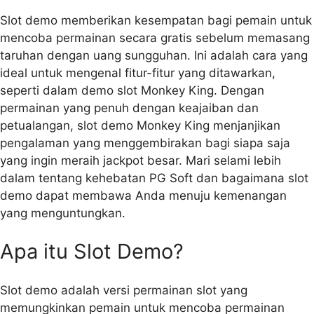
Slot demo memberikan kesempatan bagi pemain untuk
mencoba permainan secara gratis sebelum memasang
taruhan dengan uang sungguhan. Ini adalah cara yang
ideal untuk mengenal fitur-fitur yang ditawarkan,
seperti dalam demo slot Monkey King. Dengan
permainan yang penuh dengan keajaiban dan
petualangan, slot demo Monkey King menjanjikan
pengalaman yang menggembirakan bagi siapa saja
yang ingin meraih jackpot besar. Mari selami lebih
dalam tentang kehebatan PG Soft dan bagaimana slot
demo dapat membawa Anda menuju kemenangan
yang menguntungkan.
Apa itu Slot Demo?
Slot demo adalah versi permainan slot yang
memungkinkan pemain untuk mencoba permainan