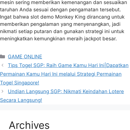
mesin sering memberikan kemenangan dan sesuaikan
taruhan Anda sesuai dengan pengamatan tersebut.
Ingat bahwa slot demo Monkey King dirancang untuk
memberikan pengalaman yang menyenangkan, jadi
nikmati setiap putaran dan gunakan strategi ini untuk
meningkatkan kemungkinan meraih jackpot besar.
Categories
GAME ONLINE
Tips Togel SGP: Raih Game Kamu Hari Ini|Dapatkan
Permainan Kamu Hari Ini melalui Strategi Permainan
Togel Singapore!
Undian Langsung SGP: Nikmati Keindahan Lotere
Secara Langsung!
Archives