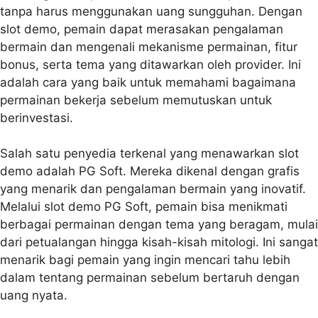
tanpa harus menggunakan uang sungguhan. Dengan
slot demo, pemain dapat merasakan pengalaman
bermain dan mengenali mekanisme permainan, fitur
bonus, serta tema yang ditawarkan oleh provider. Ini
adalah cara yang baik untuk memahami bagaimana
permainan bekerja sebelum memutuskan untuk
berinvestasi.
Salah satu penyedia terkenal yang menawarkan slot
demo adalah PG Soft. Mereka dikenal dengan grafis
yang menarik dan pengalaman bermain yang inovatif.
Melalui slot demo PG Soft, pemain bisa menikmati
berbagai permainan dengan tema yang beragam, mulai
dari petualangan hingga kisah-kisah mitologi. Ini sangat
menarik bagi pemain yang ingin mencari tahu lebih
dalam tentang permainan sebelum bertaruh dengan
uang nyata.