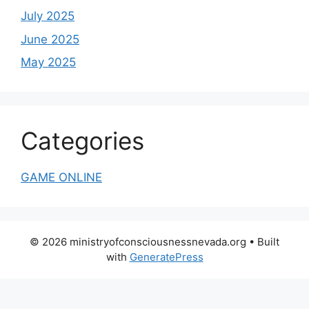
July 2025
June 2025
May 2025
Categories
GAME ONLINE
© 2026 ministryofconsciousnessnevada.org
• Built
with
GeneratePress