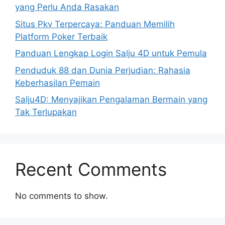
yang Perlu Anda Rasakan
Situs Pkv Terpercaya: Panduan Memilih
Platform Poker Terbaik
Panduan Lengkap Login Salju 4D untuk Pemula
Penduduk 88 dan Dunia Perjudian: Rahasia
Keberhasilan Pemain
Salju4D: Menyajikan Pengalaman Bermain yang
Tak Terlupakan
Recent Comments
No comments to show.