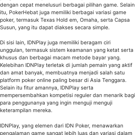
dengan cepat menelusuri berbagai pilihan game. Selain
itu, PokerHebat juga memiliki berbagai variasi game
poker, termasuk Texas Hold em, Omaha, serta Capsa
Susun, yang itu dapat diakses secara simple.
Di sisi lain, IDNPlay juga memiliki beragam ciri
unggulan, termasuk sistem keamanan yang ketat serta
khusus dan berbagai macam metode bayar yang.
Kelebihan IDNPlay terletak di jumlah pemain yang aktif
dan amat banyak, membuatnya menjadi salah satu
platform poker online paling besar di Asia Tenggara.
Selain itu fitur amannya, IDNPlay serta
mempersembahkan kompetisi reguler dan menarik bagi
para penggunanya yang ingin menguji menguji
keterampilan mereka.
IDNPlay, yang elemen dari IDN Poker, menawarkan
pengalaman game sangat lebih luas dan variasi dalam