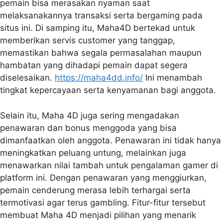
pemain bisa merasakan nyaman saat
melaksanakannya transaksi serta bergaming pada
situs ini. Di samping itu, Maha4D bertekad untuk
memberikan servis customer yang tanggap,
memastikan bahwa segala permasalahan maupun
hambatan yang dihadapi pemain dapat segera
diselesaikan.
https://maha4dd.info/
Ini menambah
tingkat kepercayaan serta kenyamanan bagi anggota.
Selain itu, Maha 4D juga sering mengadakan
penawaran dan bonus menggoda yang bisa
dimanfaatkan oleh anggota. Penawaran ini tidak hanya
meningkatkan peluang untung, melainkan juga
menawarkan nilai tambah untuk pengalaman gamer di
platform ini. Dengan penawaran yang menggiurkan,
pemain cenderung merasa lebih terhargai serta
termotivasi agar terus gambling. Fitur-fitur tersebut
membuat Maha 4D menjadi pilihan yang menarik