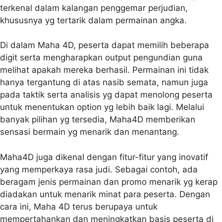
terkenal dalam kalangan penggemar perjudian,
khususnya yg tertarik dalam permainan angka.
Di dalam Maha 4D, peserta dapat memilih beberapa
digit serta mengharapkan output pengundian guna
melihat apakah mereka berhasil. Permainan ini tidak
hanya tergantung di atas nasib semata, namun juga
pada taktik serta analisis yg dapat menolong peserta
untuk menentukan option yg lebih baik lagi. Melalui
banyak pilihan yg tersedia, Maha4D memberikan
sensasi bermain yg menarik dan menantang.
Maha4D juga dikenal dengan fitur-fitur yang inovatif
yang memperkaya rasa judi. Sebagai contoh, ada
beragam jenis permainan dan promo menarik yg kerap
diadakan untuk menarik minat para peserta. Dengan
cara ini, Maha 4D terus berupaya untuk
mempertahankan dan meningkatkan basis peserta di