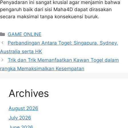
Penyadaran ini sangat krusial agar menjamin bahwa
pengaruh baik dari sisi Maha4D dapat dirasakan
secara maksimal tanpa konsekuensi buruk.
Categories
GAME ONLINE
Perbandingan Antara Togel: Singapura, Sydney,
Australia serta HK
Trik dan Trik Memanfaatkan Kawan Togel dalam
rangka Memaksimalkan Kesempatan
Archives
August 2026
July 2026
June 2026