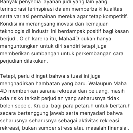
Banyak penyedia layanan judi yang lain yang
terinspirasi terinspirasi dalam memperbaiki kualitas
serta variasi permainan mereka agar tetap kompetitif.
Kondisi ini merangsang inovasi dan kemajuan
teknologis di industri ini berdampak positif bagi kesan
berjudi. Oleh karena itu, Maha4D bukan hanya
menguntungkan untuk diri sendiri tetapi juga
memberikan sumbangan untuk perkembangan cara
perjudian dilakukan.
Tetapi, perlu diingat bahwa situasi ini juga
menghadirkan hambatan yang baru. Walaupun Maha
4D memberikan sarana rekreasi dan peluang, masih
ada risiko terkait perjudian yang seharusnya tidak
boleh sepele. Krucial bagi para petaruh untuk bertaruh
secara bertanggung jawab serta menyadari bahwa
seharusnya seharusnya sebagai aktivitas rekreasi
rekreasi, bukan sumber stress atau masalah finansial.