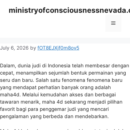
Skip
ministryofconsciousnessnevada.
to
content
Menu
July 6, 2026
by
fOT8EJXjf0m8ov5
Dalam, dunia judi di Indonesia telah membesar dengan
cepat, menampilkan sejumlah bentuk permainan yang
seru dan baru. Salah satu fenomena fenomena baru
yang mendapat perhatian banyak orang adalah
maha4d. Melalui kemudahan akses dan berbagai
tawaran menarik, maha 4d sekarang menjadi pilihan
favorit bagi para penggemar judi yang mencari
pengalaman yang berbeda dan mendebarkan.