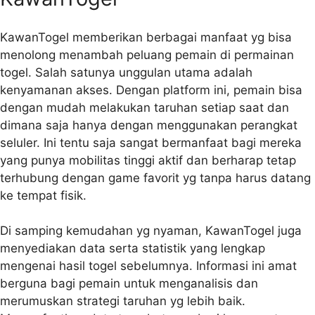
KawanTogel memberikan berbagai manfaat yg bisa
menolong menambah peluang pemain di permainan
togel. Salah satunya unggulan utama adalah
kenyamanan akses. Dengan platform ini, pemain bisa
dengan mudah melakukan taruhan setiap saat dan
dimana saja hanya dengan menggunakan perangkat
seluler. Ini tentu saja sangat bermanfaat bagi mereka
yang punya mobilitas tinggi aktif dan berharap tetap
terhubung dengan game favorit yg tanpa harus datang
ke tempat fisik.
Di samping kemudahan yg nyaman, KawanTogel juga
menyediakan data serta statistik yang lengkap
mengenai hasil togel sebelumnya. Informasi ini amat
berguna bagi pemain untuk menganalisis dan
merumuskan strategi taruhan yg lebih baik.