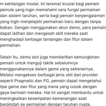
m kehilangan modal. Ini teramat krusial bagi pemain
pemula yang ingin memahami cara fungsi permainan
dan sistem taruhan, serta bagi pemain berpengalaman
yang ingin menjelajahi permainan baru dengan tanpa
beban. Dengan menggunakan akun demo, para pemain
dapat latihan dan mengasah skill mereka saat
menghadapi berbagai tantangan dan fitur dalam
permainan.
Selain itu, demo slot juga memberikan kemungkinan
pemain untuk menguji taktik sebelumnya
menggunakannya dalam game yang sebenarnya.
Melalui mengakses berbagai jenis slot dari provider
seperti Pragmatic dan PG, pemain dapat mengetahui
tipe game dan fitur yang mana yang cocok dengan
gaya bermain mereka. Hal ini sangat membantu untuk
meningkatkan kesempatan kemenangan saat
berpindah ke permainan dengan taruhan nyata.