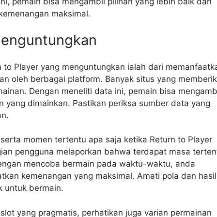
ini, pemain bisa mengambil pilihan yang lebih baik dan
 kemenangan maksimal.
Menguntungkan
n to Player yang menguntungkan ialah dari memanfaatk
kan oleh berbagai platform. Banyak situs yang memberi
rmainan. Dengan meneliti data ini, pemain bisa mengamb
n yang dimainkan. Pastikan periksa sumber data yang
an.
serta momen tertentu apa saja ketika Return to Player
agian pengguna melaporkan bahwa terdapat masa terten
Dengan mencoba bermain pada waktu-waktu, anda
kan kemenangan yang maksimal. Amati pola dan hasil
 untuk bermain.
slot yang pragmatis, perhatikan juga varian permainan