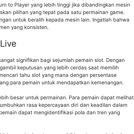
rn to Player yang lebih tinggi jika dibandingkan mesin
kan pilihan yang tepat pada satu permainan game.
jangan untuk beralih kepada mesin lain. Ingatlah bahwa
men yang konsisten.
Live
gat signifikan bagi sejumlah pemain slot. Dengan
gambil keputusan yang lebih cerdas saat memilih
mencari tahu slot yang mana dengan persentase
luang para pemain untuk mendapatkan kemenangan.
ebih besar untuk permainan. Para pemain dapat melihat
numbuhkan rasa kepercayaan diri dan keadilan dalam
pemain dapat mengidentifikasi pola dan tren yang
.