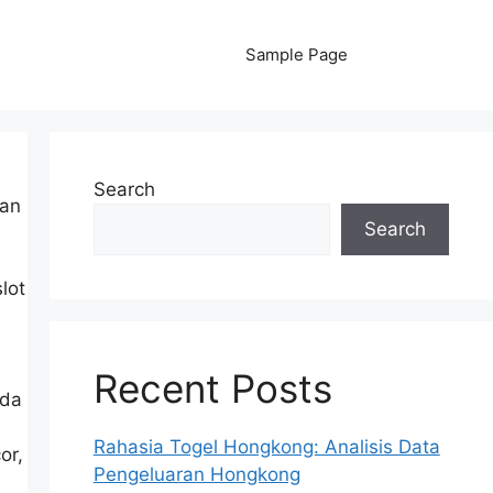
Sample Page
Search
kan
Search
lot
Recent Posts
ada
Rahasia Togel Hongkong: Analisis Data
or,
Pengeluaran Hongkong