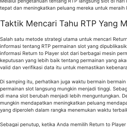
Melalui pengetahuan tentang RTP langsung slot di hari 
tepat dan meningkatkan peluang mereka untuk meraih
Taktik Mencari Tahu RTP Yang 
Salah satu metode strategi utama untuk mencari Retur
informasi tentang RTP permainan slot yang dipublikasi
informasi Return to Player slot dari berbagai mesin pe
keputusan yang lebih baik tentang permainan yang aka
valid dan verifikasi data itu untuk memastikan kebenar
Di samping itu, perhatikan juga waktu bermain bermain 
permainan slot langsung mungkin menjadi tinggi. Seb
di mana slot berubah menjadi lebih menguntungkan. 
mungkin mendapatkan meningkatkan peluang mendapat
yang diperoleh dalam rangka menemukan waktu terbaik
Sebagai penutup, ketika Anda memilih Return to Player 