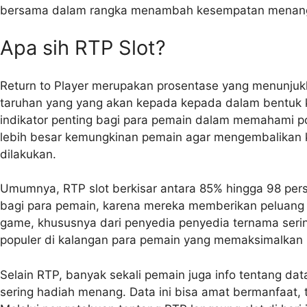
bersama dalam rangka menambah kesempatan menan
Apa sih RTP Slot?
Return to Player merupakan prosentase yang menunju
taruhan yang yang akan kepada kepada dalam bentuk 
indikator penting bagi para pemain dalam memahami po
lebih besar kemungkinan pemain agar mengembalikan k
dilakukan.
Umumnya, RTP slot berkisar antara 85% hingga 98 perse
bagi para pemain, karena mereka memberikan peluang 
game, khususnya dari penyedia penyedia ternama sering
populer di kalangan para pemain yang memaksimalkan
Selain RTP, banyak sekali pemain juga info tentang da
sering hadiah menang. Data ini bisa amat bermanfaat, 