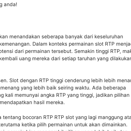
g anda!
kkan menandakan seberapa banyak dari keseluruhan
kemenangan. Dalam konteks permainan slot RTP menja
tensi dari permainan tersebut. Semakin tinggi RTP, ma
embali uang mereka dari setiap taruhan yang dilakuka
n. Slot dengan RTP tinggi cenderung lebih lebih menar
menang yang lebih baik seiring waktu. Ada beberapa
 kali memunyai angka RTP yang tinggi, jadikan pilihan
 mendapatkan hasil mereka.
ta tentang bocoran RTP RTP slot yang lagi manggung at
terutama ketika pilih permainan untuk akan dimainkan.