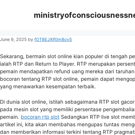
Skip
to
ministryofconsciousnessn
content
June 9, 2025
by
fOT8EJXjf0m8ov5
Sekarang, bermain slot online kian populer di tengah pe
ialah RTP dan Return to Player. RTP merupakan pers
pemain mendapatkan refund uang mereka dari taruhan
bocoran tentang RTP slot online, pemain dapat meng
yang menawarkan kesempatan terbaik.
Di dunia slot online, istilah sebagaimana RTP slot gaco
pada mesin slot yang memiliki persentase pengembali
pemain.
bocoran rtp slot
Sedangkan RTP live slot memb
artikel ini, kita akan membahas mengupas tuntas men
dan memberikan informasi terkini tentang RTP pragmatic 