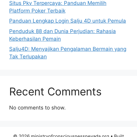
Situs Pkv Terpercaya: Panduan Memilih
Platform Poker Terbaik
Panduan Lengkap Login Salju 4D untuk Pemula
Penduduk 88 dan Dunia Perjudian: Rahasia
Keberhasilan Pemain
Salju4D: Menyajikan Pengalaman Bermain yang
Tak Terlupakan
Recent Comments
No comments to show.
© 2026 ministryofconsciousnessnevada.org
• Built