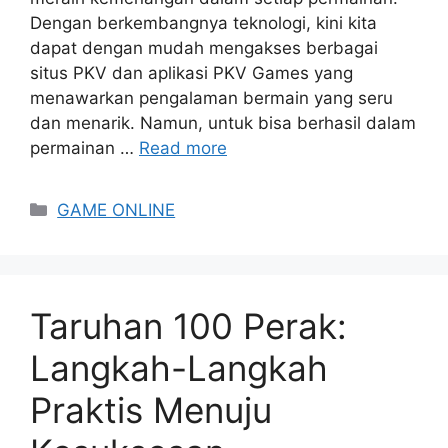
Dengan berkembangnya teknologi, kini kita
dapat dengan mudah mengakses berbagai
situs PKV dan aplikasi PKV Games yang
menawarkan pengalaman bermain yang seru
dan menarik. Namun, untuk bisa berhasil dalam
permainan …
Read more
Categories
GAME ONLINE
Taruhan 100 Perak:
Langkah-Langkah
Praktis Menuju