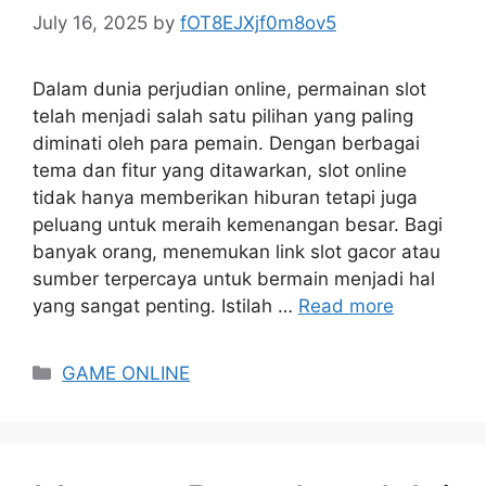
July 16, 2025
by
fOT8EJXjf0m8ov5
Dalam dunia perjudian online, permainan slot
telah menjadi salah satu pilihan yang paling
diminati oleh para pemain. Dengan berbagai
tema dan fitur yang ditawarkan, slot online
tidak hanya memberikan hiburan tetapi juga
peluang untuk meraih kemenangan besar. Bagi
banyak orang, menemukan link slot gacor atau
sumber terpercaya untuk bermain menjadi hal
yang sangat penting. Istilah …
Read more
Categories
GAME ONLINE