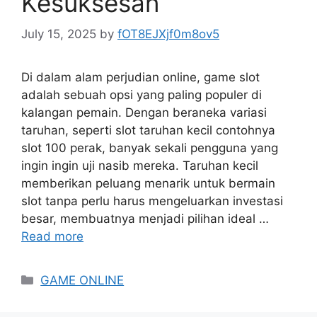
Kesuksesan
July 15, 2025
by
fOT8EJXjf0m8ov5
Di dalam alam perjudian online, game slot
adalah sebuah opsi yang paling populer di
kalangan pemain. Dengan beraneka variasi
taruhan, seperti slot taruhan kecil contohnya
slot 100 perak, banyak sekali pengguna yang
ingin ingin uji nasib mereka. Taruhan kecil
memberikan peluang menarik untuk bermain
slot tanpa perlu harus mengeluarkan investasi
besar, membuatnya menjadi pilihan ideal …
Read more
Categories
GAME ONLINE